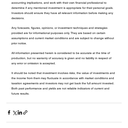
accounting implications, and work with their own financial professional to 
determine if any mentioned investment is appropriate for their personal goals. 
Investors should ensure they have all relevant information before making any 
decisions.
Any forecasts, figures, opinions, or investment techniques and strategies 
provided are for informational purposes only. They are based on certain 
assumptions and current market conditions and are subject to change without 
prior notice.
All information presented herein is considered to be accurate at the time of 
production, but no warranty of accuracy is given and no liability in respect of 
any error or omission is accepted.
It should be noted that investment involves risks, the value of investments and 
the income from them may fluctuate in accordance with market conditions and 
taxation agreements and investors may not get back the full amount invested. 
Both past performance and yields are not reliable indicators of current and 
future results.