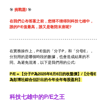
🎯 
挑戰題! 
🎯
在我們公布答案之前，您猜不猜得到科技七雄中，
誰的P/E值最高，誰又是敬陪末座呢?
在實務操作上，P/E值的「分子P」和「分母E」，
分別用的是哪個時段的數據，也會造成結果的不
同。為避免混淆，以下是我們用的公式: 
P/E = 【分子P為2025年6月6日的收盤價】/【分母E
為彭博社綜合估計出的今年全年每股盈利】
科技七雄中的P/E之王