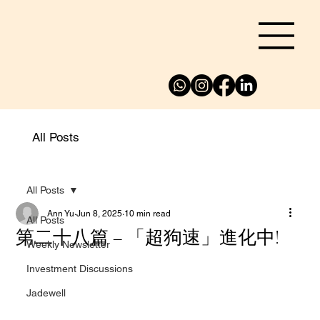
All Posts
All Posts
Ann Yu
Jun 8, 2025
10 min read
All Posts
第二十八篇 – 「超狗速」進化中!
Weekly Newsletter
Investment Discussions
Jadewell