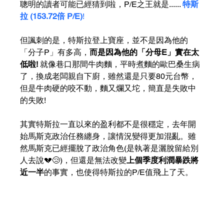
聰明的讀者可能已經猜到啦，P/E之王就是...... 
特斯
拉 (153.72倍 P/E)
!
但諷刺的是，特斯拉登上寶座，並不是因為他的
「分子P」有多高，
而是因為他的「分母E」實在太
低啦! 
就像巷口那間牛肉麵，平時煮麵的歐巴桑生病
了，換成老闆親自下廚，雖然還是只要80元台幣，
但是牛肉硬的咬不動，麵又爛又坨，簡直是失敗中
的失敗!
其實特斯拉一直以來的盈利都不是很穩定，去年開
始馬斯克政治任務纏身，讓情況變得更加混亂。雖
然馬斯克已經擺脫了政治角色(是執著是灑脫留給別
人去說💔😢)，但還是無法改變
上個季度利潤暴跌將
近一半
的事實，也使得特斯拉的P/E值飛上了天。