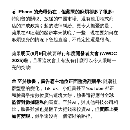
🍎 
iPhone 的光環仍在，但蘋果的麻煩卻多了很多: 
特朗普的關稅、放緩的中國市場、還有應用程式商
店的抽成政策引起的法律糾紛。更令人擔憂的是，
蘋果在AI狂潮的起步本來就晚了一些，現在要如何在
麻煩纏身的情況下急起直追，不確定性還是很高。
蘋果
明天(6月9日)
就要舉行
年度開發者大會 (WWDC 
2025)
啦，且看這次會上有沒有什麼可以令人眼睛一
亮的突破!
🔵 
至於臉書，廣告霸主地位正面臨激烈競爭:
 隨著社
群型態的變化，TikTok、小紅書甚至YouTube 都正
和臉書爭搶數位廣告這塊大餅，臉書還得應付
全球
監管對數據隱私
的審查。至於AI，與其他科技公司相
比，臉書雖然也是砸了大把錢來投資AI，但
實際上要
如何變現
，似乎還沒有一個清晰的路徑。