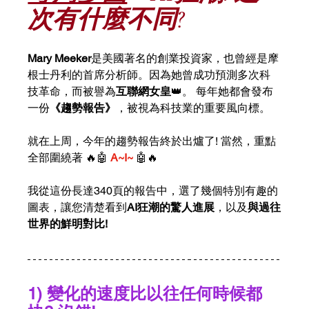
次有什麼不同?
Mary Meeker
是美國著名的創業投資家，也曾經是摩
根士丹利的首席分析師。因為她曾成功預測多次科
技革命，而被譽為
互聯網女皇
👑。 每年她都會發布
一份
《趨勢報告》
，被視為科技業的重要風向標。
就在上周，今年的趨勢報告終於出爐了! 當然，重點
全部圍繞著
🔥🤖 
A~I~
🤖🔥
我從這份長達340頁的報告中，選了幾個特別有趣的
圖表，讓您清楚看到
AI狂潮的驚人進展
，以及
與過往
世界的鮮明對比!
1) 變化的速度比以往任何時候都