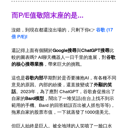
而P/E值敬陪末座的是...
沒錯，到現在都還沒出場的，只剩下你👉 
谷歌 (17
倍 P/E)!
還記得上面有個關於
Google搜尋
與
ChatGPT搜尋
比
較的圖表嗎? AI聊天機器人一日千里的進展，對
谷歌
的核心搜尋業務
，帶來巨大的挑戰。
這也是
谷歌內部
早期對於是否要擁抱AI，有各種不同
意見的原因。內部的紛擾，還直接變成了
外顯的笑
話
。2023年，為了應對 ChatGPT，谷歌倉促推出了
自家的
Bard模型
，鬧出了一堆笑話(在台上找不到示
範用的手機、Bard 的回答錯誤百出被人抓包等等)，
拖累自家的股票市值，一下就蒸發了1000億美元。
但巨人始終是巨人。被全地球的人笑噴了一臉口水