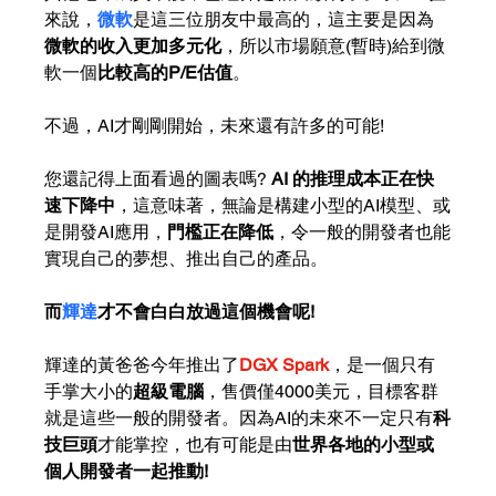
來說，
微軟
是這三位朋友中最高的，這主要是因為
微軟的收入更加多元化
，所以市場願意(暫時)給到微
軟一個
比較高的P/E估值
。
不過，AI才剛剛開始，未來還有許多的可能! 
您還記得上面看過的圖表嗎? 
AI 的推理成本正在快
速下降中
，這意味著，無論是構建小型的AI模型、或
是開發AI應用，
門檻正在降低
，令一般的開發者也能
實現自己的夢想、推出自己的產品。
而
輝達
才不會白白放過這個機會呢!
輝達的黃爸爸今年推出了
DGX Spark
，是一個只有
手掌大小的
超級電腦
，售價僅4000美元，目標客群
就是這些一般的開發者。因為AI的未來不一定只有
科
技巨頭
才能掌控，也有可能是由
世界各地的小型或
個人開發者一起推動!