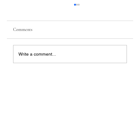
Comments
Write a comment...
【The High‑Dividend Illusion】 When You
Bring the Sales Pitch Back to Real Life, Even
Kids Won’t Buy It | Jadewell Family Office