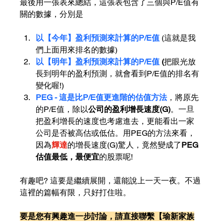
最後用一張表來總結，這張表包含了三個與P/E值有
關的數據，分別是
以【今年】盈利預測來計算的P/E值 
(這就是我
們上面用來排名的數據)
以【明年】盈利預測來計算的P/E值
 (
把眼光放
長到明年的盈利預測，就會看到P/E值的排名有
變化喔!)
PEG - 這是比P/E值更進階的估值方法
，將原先
的P/E值，除以
公司的盈利增長速度(G)
。一旦
把盈利增長的速度也考慮進去，更能看出一家
公司是否被高估或低估。用PEG的方法來看，
因為
輝達
的增長速度(G)驚人，竟然變成了
PEG
估值最低，最便宜
的股票呢!
有趣吧? 這要是繼續展開，還能說上一天一夜。不過
這裡的篇幅有限，只好打住啦。
要是您有興趣進一步討論，請直接聯繫【瑜新家族