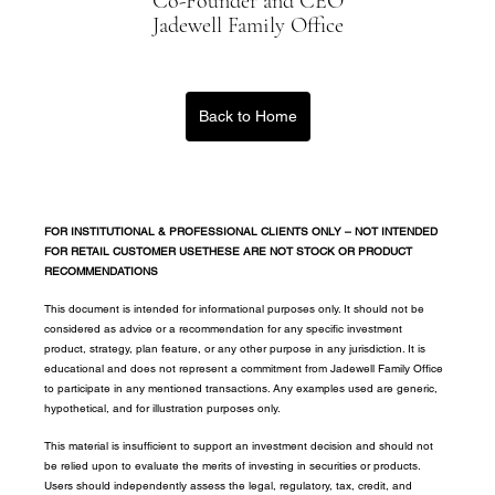
Co-Founder and CEO
Jadewell Family Office
Back to Home
FOR INSTITUTIONAL & PROFESSIONAL CLIENTS ONLY – NOT INTENDED 
FOR RETAIL CUSTOMER USETHESE ARE NOT STOCK OR PRODUCT 
RECOMMENDATIONS
This document is intended for informational purposes only. It should not be 
considered as advice or a recommendation for any specific investment 
product, strategy, plan feature, or any other purpose in any jurisdiction. It is 
educational and does not represent a commitment from Jadewell Family Office 
to participate in any mentioned transactions. Any examples used are generic, 
hypothetical, and for illustration purposes only.
This material is insufficient to support an investment decision and should not 
be relied upon to evaluate the merits of investing in securities or products. 
Users should independently assess the legal, regulatory, tax, credit, and 