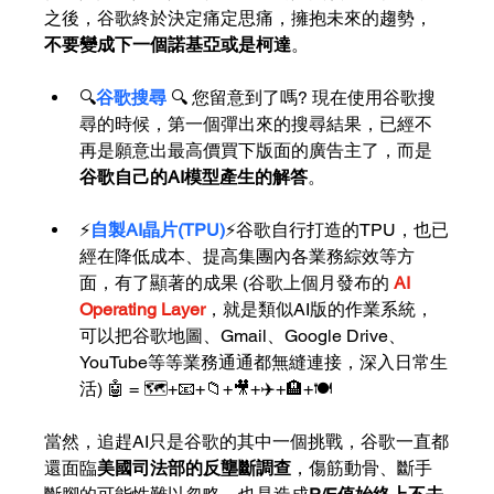
之後，谷歌終於決定痛定思痛，擁抱未來的趨勢，
不要變成下一個諾基亞或是柯達
。
🔍
谷歌搜尋 
🔍 您留意到了嗎? 現在使用谷歌搜
尋的時候，第一個彈出來的搜尋結果，已經不
再是願意出最高價買下版面的廣告主了，而是
谷歌自己的AI模型產生的解答
。
⚡
自製AI晶片(TPU)
⚡谷歌自行打造的TPU，也已
經在降低成本、提高集團內各業務綜效等方
面，有了顯著的成果 (谷歌上個月發布的 
AI 
Operating Layer
，就是類似AI版的作業系統，
可以把谷歌地圖、Gmail、Google Drive、
YouTube等等業務通通都無縫連接，深入日常生
活) 
🤖 = 🗺️+📧+📁+🎥+✈️+🏨+🍽️
當然，追趕AI只是谷歌的其中一個挑戰，谷歌一直都
還面臨
美國司法部的反壟斷調查
，傷筋動骨、斷手