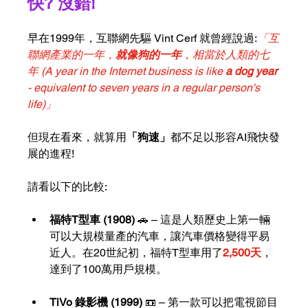
快? 沒錯!
早在1999年，互聯網先驅 Vint Cerf 就曾經說過:
「互
聯網產業的一年，
就像狗的一年
，相當於人類的七
年 (A year in the Internet business is like 
a dog year 
- equivalent to seven years in a regular person's 
life)」
但現在看來，就算用
「狗速」
都不足以形容AI飛快發
展的進程!
請看以下的比較:
福特T型車 (1908)
 🚗 – 這是人類歷史上第一輛
可以大規模量產的汽車，讓汽車價格變得平易
近人。在20世紀初，福特T型車用了
2,500天
，
達到了100萬用戶規模。
TiVo 錄影機 (1999)
 📼 – 第一款可以把電視節目