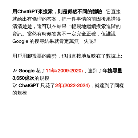
用ChatGPT來搜索，則是截然不同的體驗 
- 它直接
就給出有條理的答案，把一件事情的前因後果講得
清清楚楚，還可以在結果上輕易地繼續搜索進階的
資訊。當然有時候答案不一定完全正確，但誰說 
Google 的搜尋結果就肯定萬無一失呢?
用戶用腳投票的趨勢，也很直接地反映在了數據上:
🔎 
Google
 花了
11年
(
2009-2020
)
，達到了
年搜尋量
3,650億次
的規模
🚀 
ChatGPT 
只花了
2年(2022-2024)
，就達到了同樣
的規模