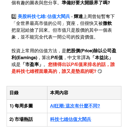
個有趣的圖表與您分享。
準備好要大開眼界了嗎?
2️⃣ 
美股科技七雄: 估值大閱兵
- 
輝達
上周曾短暫奪下
「全世界最高市值的公司」寶座，但很快又被
微軟
把皇冠給搶了回來。但市值只是股價的其中一個表
象，並不能完全代表一間公司的投資價值。
投資上常用的估值方法，是
把股價(Price)除以公司盈
利(Earnings)
，算出
P/E值
，中文常譯為
「本益比」
或是
「市盈率」
。
您猜得出以P/E值來排名的話，誰
是科技七雄裡面最高的，誰又是墊底的呢? 
😏
目錄
本周內容
1) 每周多圖
AI狂潮: 這次有什麼不同?
2) 市場熱話
科技七雄估值大閱兵