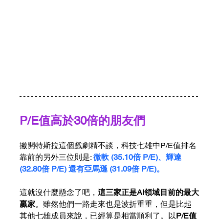
P/E值高於30倍的朋友們
撇開特斯拉這個戲劇精不談，科技七雄中P/E值排名
靠前的另外三位則是: 
微軟 (35.10倍 P/E)、輝達 
(32.80倍 P/E) 還有亞馬遜 (31.09倍 P/E)。
這就沒什麼懸念了吧，
這三家正是AI領域目前的最大
贏家
。雖然他們一路走來也是波折重重，但是比起
其他七雄成員來說，已經算是相當順利了。以
P/E值