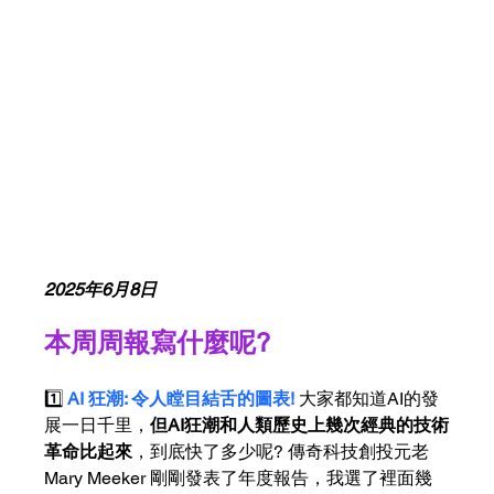
2025年6月8日
本周周報寫什麼呢?
1️⃣
 AI 狂潮: 令人瞠目結舌的圖表!
 大家都知道AI的發
展一日千里，
但AI狂潮和人類歷史上幾次經典的技術
革命比起來
，到底快了多少呢? 傳奇科技創投元老 
Mary Meeker 剛剛發表了年度報告，我選了裡面幾