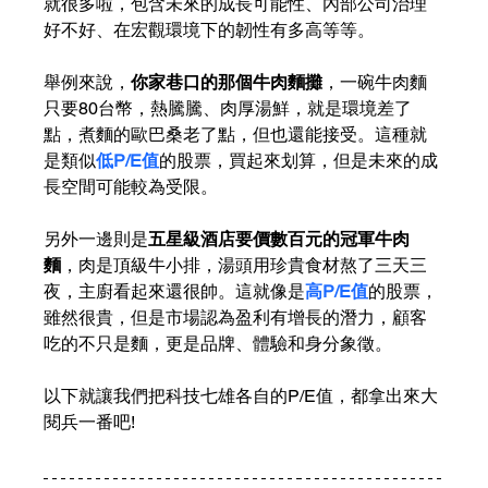
就很多啦，包含未來的成長可能性、內部公司治理
好不好、在宏觀環境下的韌性有多高等等。
舉例來說，
你家巷口的那個牛肉麵攤
，一碗牛肉麵
只要80台幣，熱騰騰、肉厚湯鮮，就是環境差了
點，煮麵的歐巴桑老了點，但也還能接受。這種就
是類似
低P/E值
的股票，買起來划算，但是未來的成
長空間可能較為受限。
另外一邊則是
五星級酒店要價數百元的冠軍牛肉
麵
，肉是頂級牛小排，湯頭用珍貴食材熬了三天三
夜，主廚看起來還很帥。這就像是
高P/E值
的股票，
雖然很貴，但是市場認為盈利有增長的潛力，顧客
吃的不只是麵，更是品牌、體驗和身分象徵。
以下就讓我們把科技七雄各自的P/E值，都拿出來大
閱兵一番吧!