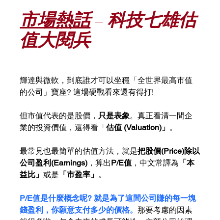
市場熱話
 – 科技七雄估
值大閱兵
輝達與微軟，到底誰才可以坐穩「全世界最高市值
的公司」寶座? 這場硬戰看來還有得打!
但市值代表的是股價，
只是表象
。真正看清一間企
業的投資價值，還得看「
估值 (Valuation)」
。
最常見也最簡單的估值方法，就是
把股價(Price)除以
公司盈利(Earnings)
，算出
P/E值
，中文常譯為
「本
益比」
或是
「市盈率」
。
P/E值是什麼概念呢? 就是為了這間公司賺的每一塊
錢盈利，你願意支付多少的價格。
那要考慮的因素