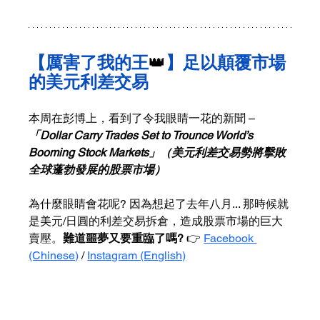
【厲害了我的王
👑
】足以顛覆市場
的美元利差交易
本周在彭博上，看到了令我眼睛一花的新聞 – 
「Dollar Carry Trades Set to Trounce World’s 
Booming Stock Markets」（美元利差交易勢將擊敗
全球蓬勃發展的股票市場）
為什麼眼睛會花呢? 因為想起了去年八月... 那時候就
是美元/日圓的利差交易拆倉，造成股票市場的巨大
賣壓。
難道噩夢又要重臨了嗎? 
👉 
Facebook 
(Chinese)
 / 
Instagram (English)