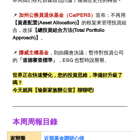
本周我們在社群媒體也討論了幾個歷史性的轉變 - 
📌
加州公務員退休基金（CalPERS）
宣布：不再用
【資產配置(Asset Allocation)】
的框架來管理投資組
合，改採
【總投資組合方法(Total Portfolio 
Approach)】
。
📌
挪威主權基金
，則由國會決議：暫停對投資公司
的
「道德審查標準」
，ESG 也暫時說掰掰。
世界正在快速變化，您的投資思維，準備好升級了
嗎？
今天就與【瑜新家族辦公室】聊聊吧!
本周周報目錄
家辦圈
近期基金調研心得