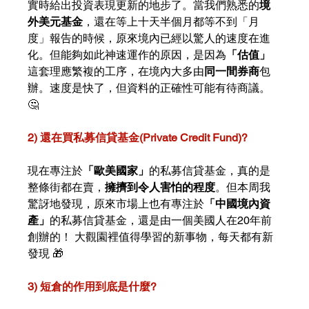
實時給出投資表現更新的地步了。當我們熟悉的
境
外美元基金
，還在等上十天半個月都等不到「月
度」報告的時候，原來境內已經以驚人的速度在進
化。但能夠如此神速運作的原因，是因為
「估值」
這套理應繁複的工序，在境內大多由
同一間券商
包
辦。速度是快了，但資料的正確性可能有待商議。
🤔
2) 還在買私募信貸基金(Private Credit Fund)? 
現在專注於
「歐美國家」
的私募信貸基金，真的是
整條街都在賣，
擁擠到令人害怕的程度
。但本周我
驚訝地發現，原來市場上也有專注於
「中國境內資
產」
的私募信貸基金，還是由一個美國人在20年前
創辦的！ 大觀園裡值得學習的新事物，每天都有新
發現 🎁
3) 短倉的作用到底是什麼? 