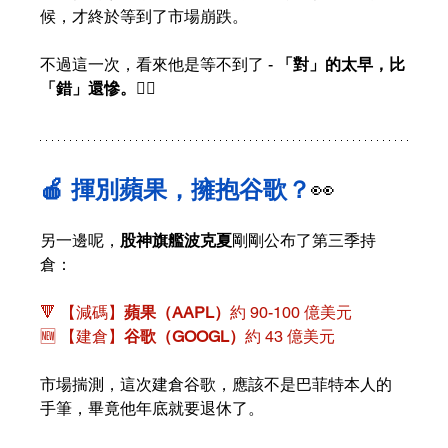
候，才終於等到了市場崩跌。
不過這一次，看來他是等不到了 - 
「對」的太早，比
「錯」還慘。
😵‍💫
🍎 揮別蘋果，擁抱谷歌？
👀
另一邊呢，
股神旗艦波克夏
剛剛公布了第三季持
倉：
🔻 【減碼】
蘋果（AAPL）
約 90-100 億美元
🆕 【建倉】
谷歌（GOOGL）
約 43 億美元
市場揣測，這次建倉谷歌，應該不是巴菲特本人的
手筆，畢竟他年底就要退休了。