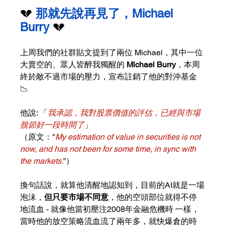
💔 
那就先說再見了，Michael 
Burry 
💔
上周我們的社群貼文提到了兩位 Michael，其中一位
大賣空的、眾人皆醉我獨醒的 
Michael Burry
，本周
終於敵不過市場的壓力，宣布註銷了他的對沖基金
📉
他說: 「
我承認，
我對股票價值的評估，已經與市場
脫節好一段時間了
」
（原文："
My estimation of value in securities is not 
now, and has not been for some time, in sync with 
the markets.
”）
換句話說，就算他清醒地認知到，目前的AI就是一場
泡沫，
但只要市場不同意
，他的空頭部位就得不停
地流血 - 就像他當初壓注2008年金融危機時 一樣，
當時他的放空策略流血流了兩年多，就快爆倉的時