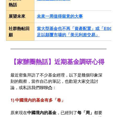
熱話
展望未來
未來一周值得留意的大事
社群熱帖回
當大型基金也不再「資產配置」或「ESG」
顧
足以顛覆市場的「美元利差交易」
【家辦圈熱話】近期基金調研心得
最近密集拜訪了不少基金經理，以下是幾個印象深
刻的觀察，當作自己的筆記，也歡迎大家交流討
論，或私訊我們聊聊📩：
1) 中國境內的基金有多「卷」
原來現在
中國境內的基金
，已經到了
每「周」
都要