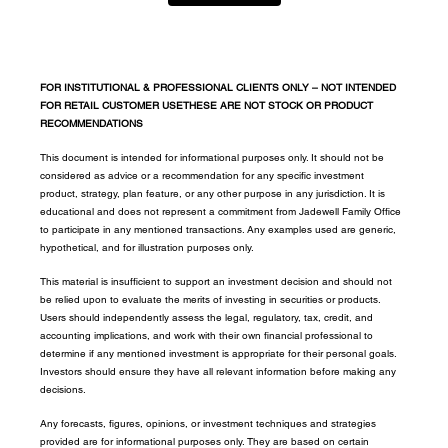
FOR INSTITUTIONAL & PROFESSIONAL CLIENTS ONLY – NOT INTENDED 
FOR RETAIL CUSTOMER USETHESE ARE NOT STOCK OR PRODUCT 
RECOMMENDATIONS
This document is intended for informational purposes only. It should not be 
considered as advice or a recommendation for any specific investment 
product, strategy, plan feature, or any other purpose in any jurisdiction. It is 
educational and does not represent a commitment from Jadewell Family Office 
to participate in any mentioned transactions. Any examples used are generic, 
hypothetical, and for illustration purposes only.
This material is insufficient to support an investment decision and should not 
be relied upon to evaluate the merits of investing in securities or products. 
Users should independently assess the legal, regulatory, tax, credit, and 
accounting implications, and work with their own financial professional to 
determine if any mentioned investment is appropriate for their personal goals. 
Investors should ensure they have all relevant information before making any 
decisions.
Any forecasts, figures, opinions, or investment techniques and strategies 
provided are for informational purposes only. They are based on certain 