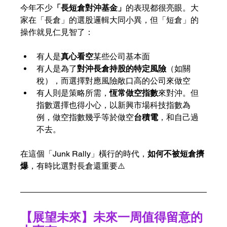
今年不少
「長短倉對沖基金」
的表現都很亮眼。大
家在「長倉」的選股邏輯大同小異，但「短倉」的
操作就見仁見智了：
有人是
真心看空
某些公司基本面
有人是為了
對沖長倉持股的特定風險
（如關
稅），而選擇對應風險敞口高的公司來做空
有人則是策略所需，
恆常做空指數
來對沖。但
指數選擇也得小心，以新興市場科技指數為
例，做空指數幾乎等於做空
台積電
，和自己過
不去。
在這個「Junk Rally」橫行的時代，
如何不被短倉擠
爆
，有時比選對長倉還重要⚠️
【展望未來】未來一周值得留意的