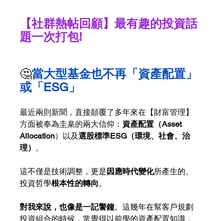
【社群熱帖回顧】最有趣的投資話
題一次打包!
🤔
當大型基金也不再「資產配置」
或「ESG」
最近兩則新聞，直接顛覆了多年來在【財富管理】
方面被奉為圭臬的兩大信仰：
資產配置（Asset 
Allocation
）以及
選股標準ESG（環境、社會、治
理）
。
這不僅是技術調整，更是
因應時代變化
所產生的、
投資哲學
根本性的轉向
。
對我來說，也像是一記警鐘
。這幾年在幫客戶規劃
投資組合的時候，常覺得以前學的資產配置知識，