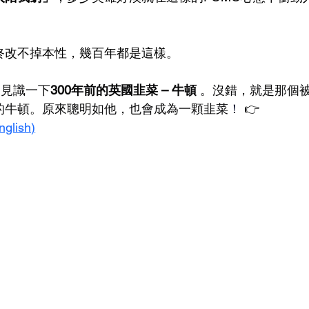
終改不掉本性，幾百年都是這樣。
家見識一下
300年前的英國韭菜 – 牛頓 
。沒錯，就是那個
的牛頓。原來聰明如他，也會成為一顆韭菜
！
👉 
nglish)