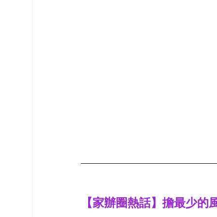
【家辦圈熱話】擔最少的