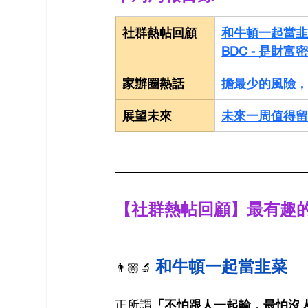
社群熱帖回顧
和牛頓一起當
BDC - 是財
家辦圈熱話
擔最少的風險
展望未來
未來一周值得
【社群熱帖回顧】最有趣的
和牛頓一起當韭菜
👨🏼‍🔬 
正所謂
「不怕跟人一起輸，最怕沒